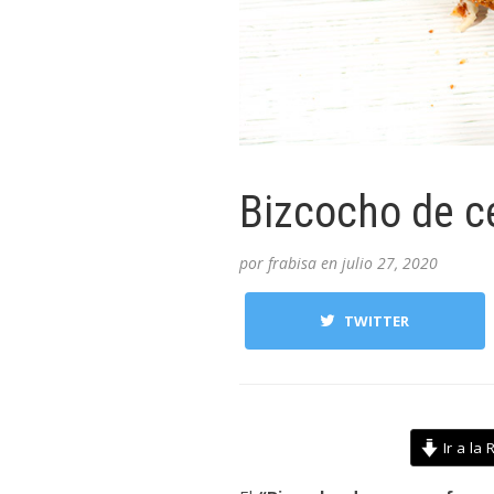
Bizcocho de c
por
frabisa
en
julio 27, 2020
TWITTER
Ir a la 