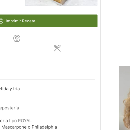
Imprimir Receta
ida y fría
epostería
ería
tipo ROYAL
 Mascarpone o Philadelphia