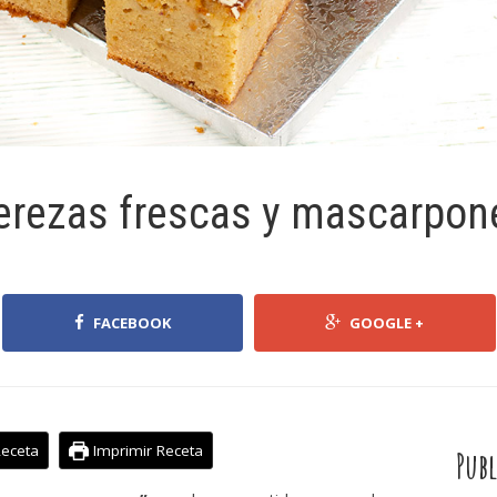
erezas frescas y mascarpon
FACEBOOK
GOOGLE +
Receta
Imprimir Receta
Publ