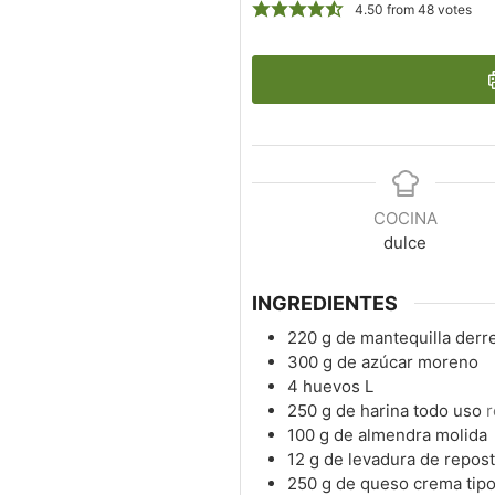
4.50
from
48
votes
COCINA
dulce
INGREDIENTES
220
g
de mantequilla derret
300
g
de azúcar moreno
4
huevos L
250
g
de harina todo uso
r
100
g
de almendra molida
12
g
de levadura de repost
250
g
de queso crema tipo