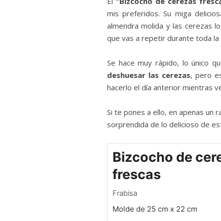
El
“Bizcocho de cerezas fres
mis preferidos. Su miga delicio
almendra molida y las cerezas lo
que vas a repetir durante toda l
Se hace muy rápido, lo único q
deshuesar las cerezas
, pero e
hacerlo el día anterior mientras ve
Si te pones a ello, en apenas un ra
sorprendida de lo delicioso de es
Bizcocho de cer
frescas
Frabisa
Molde de 25 cm x 22 cm