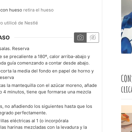
 con hueso
retira el hueso
o utilicé de Nestlé
ASO
salas. Reserva
 se precaliente a 180º, calor arriba-abajo y
gunda guía comenzando a contar desde abajo.
corta la media del fondo en papel de horno y
CON
Reserva
icas la mantequilla con el azúcar moreno, añade
cli
o 4 minutos, tiene que formarse una mezcla
s, no añadiendo los siguientes hasta que los
tegrado perfectamente.
illas eléctricas al 1 (o incorpórala
as harinas mezcladas con la levadura y la