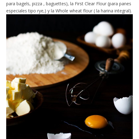
para bagels, pizza , baguettes), la First Clear Flour (para panes
especiales tipo rye,) y la Whole wheat flour ( la harina integral).