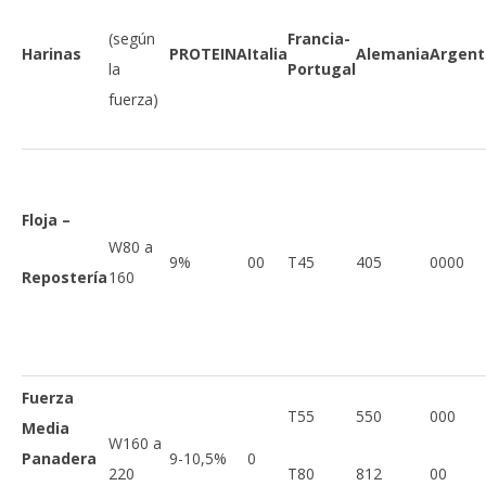
(según
Francia-
Harinas
PROTEINA
Italia
Alemania
Argent
la
Portugal
fuerza)
Floja –
W80 a
9%
00
T45
405
0000
Repostería
160
Fuerza
T55
550
000
Media
W160 a
Panadera
9-10,5%
0
220
T80
812
00