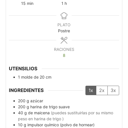
15
min
1
h
PLATO
Postre
RACIONES
8
UTENSILIOS
1 molde de 20 cm
INGREDIENTES
1x
2x
3x
200
g
azúcar
200
g
harina de trigo suave
40
g
de maicena
(puedes sustituirlas por su mismo
peso en harina de trigo )
10
g
impulsor químico (polvo de hornear)