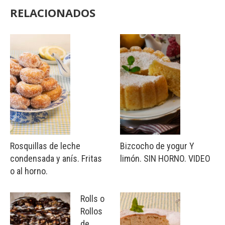
RELACIONADOS
Rosquillas de leche
Bizcocho de yogur Y
condensada y anís. Fritas
limón. SIN HORNO. VIDEO
o al horno.
Rolls o
Rollos
de