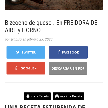
Bizcocho de queso . En FREIDORA DE
AIRE y HORNO
por
frabisa
en
febrero 23, 2023
TWITTER
FACEBOOK
GOOGLE +
DESCARGAR EN PDF
Ir a la Receta
Imprimir Receta
UNA RECETA ESTUPENDA DE