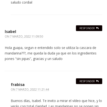
saludo cordial
RESPONDER
Isabel
ON
7 MARZO, 2022 11:09:50
Hola guapa, segun e entendido solo se utiliza la cascara de
mandarina???, me queda la duda ya que en los ingredientes
pones “sin pipas”, gracias y un saludo
RESPONDER
frabisa
ON
7 MARZO, 2022 11:21:44
Buenos días, Isabel. Te invito a mirar el vídeo que hice, y lo
verás con total claridad. Las mandarinas no se ponen sin