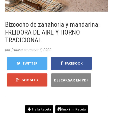
Bizcocho de zanahoria y mandarina.
FREIDORA DE AIRE Y HORNO
TRADICIONAL
por
frabisa
en
marzo 6, 2022
TWITTER
FACEBOOK
GOOGLE +
DESCARGAR EN PDF
Ir a la Receta
Imprimir Receta