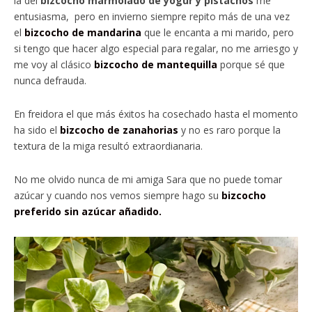
la del
bizcocho marmolado de yogur y pistachos
me
entusiasma, pero en invierno siempre repito más de una vez
el
bizcocho de mandarina
que le encanta a mi marido, pero
si tengo que hacer algo especial para regalar, no me arriesgo y
me voy al clásico
bizcocho de mantequilla
porque sé que
nunca defrauda.
En freidora el que más éxitos ha cosechado hasta el momento
ha sido el
bizcocho de zanahorias
y no es raro porque la
textura de la miga resultó extraordianaria.
No me olvido nunca de mi amiga Sara que no puede tomar
azúcar y cuando nos vemos siempre hago su
bizcocho
preferido sin azúcar añadido.