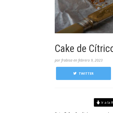
Cake de Cítri
por
frabisa
en
febrero 9, 2023
TWITTER
Ir a la 