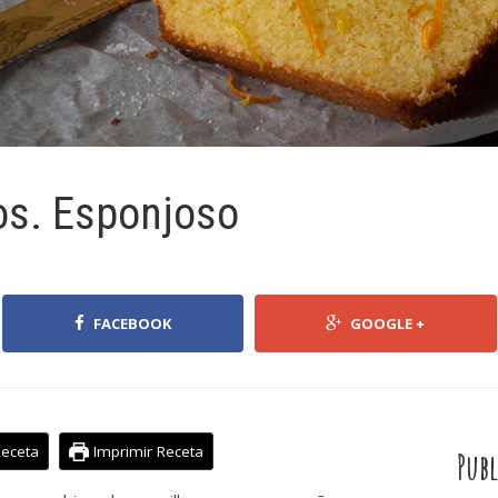
cos. Esponjoso
FACEBOOK
GOOGLE +
Receta
Imprimir Receta
Publ