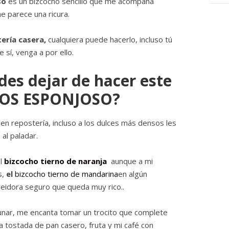
so
es un bizcocho sencillo que me acompaña
 parece una ricura.
ería casera,
cualquiera puede hacerlo, incluso tú
 sí, venga a por ello.
es dejar de hacer este
COS ESPONJOSO?
 en repostería, incluso a los dulces más densos les
al paladar.
el
bizcocho tierno de naranja
aunque a mi
s,
el
bizcocho tierno de mandarina
en algún
eidora seguro que queda muy rico..
nar, me encanta tomar un trocito que complete
a tostada de pan casero, fruta y mi café con