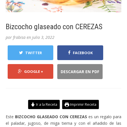
Bizcocho glaseado con CEREZAS
por
frabisa
en
julio 3, 2022
TWITTER
FACEBOOK
GOOGLE +
DESCARGAR EN PDF
Ir a la Receta
Imprimir Receta
Este
BIZCOCHO GLASEADO CON CEREZAS
es un regalo para
el paladar, jugoso, de miga tierna y con el añadido de las