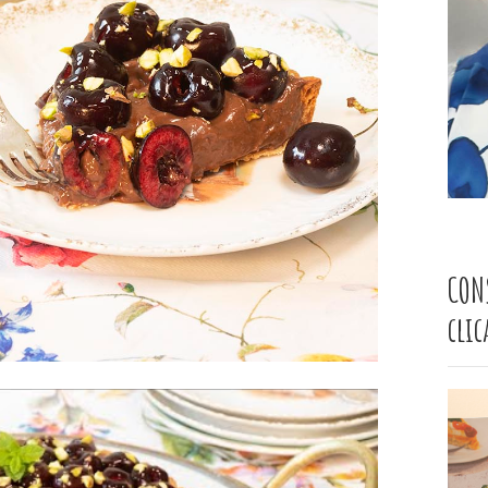
CON
cli