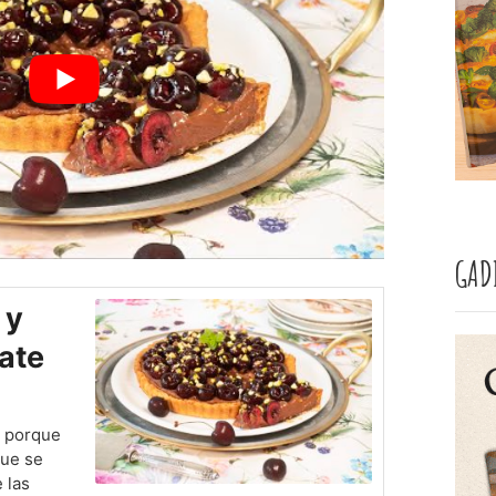
GAD
 y
ate
a porque
que se
 las