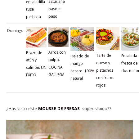
asturiana
ensaladilla
paso a
rusa
paso
perfecta
Domingo
Arroz con
Brazo de
Tarta de
Ensalada
Helado de
pulpo.
atún y
queso y
fresca de
mango
COCINA
salmón. UN
pistachos
dos melo
casero. 100%
GALLEGA
ÉXITO
con frutos
natural
rojos.
¿Has visto este
MOUSSE DE FRESAS
súper rápido??