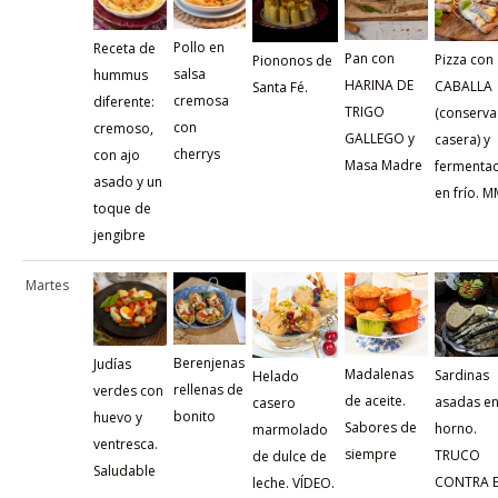
Pollo en
Receta de
Pan con
Pizza con
Piononos de
salsa
hummus
HARINA DE
CABALLA
Santa Fé.
cremosa
diferente:
TRIGO
(conserva
con
cremoso,
GALLEGO y
casera) y
cherrys
con ajo
Masa Madre
fermentac
asado y un
en frío. 
toque de
jengibre
Martes
Berenjenas
Judías
Madalenas
Sardinas
Helado
rellenas de
verdes con
de aceite.
asadas en
casero
bonito
huevo y
Sabores de
horno.
marmolado
ventresca.
siempre
TRUCO
de dulce de
Saludable
CONTRA E
leche. VÍDEO.