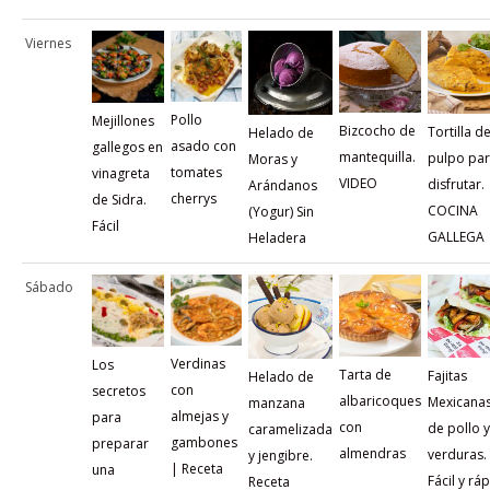
Viernes
Pollo
Mejillones
Bizcocho de
Tortilla d
Helado de
asado con
gallegos en
mantequilla.
pulpo pa
Moras y
tomates
vinagreta
VIDEO
disfrutar.
Arándanos
cherrys
de Sidra.
COCINA
(Yogur) Sin
Fácil
GALLEGA
Heladera
Sábado
Verdinas
Los
Tarta de
Fajitas
Helado de
con
secretos
albaricoques
Mexicana
manzana
almejas y
para
con
de pollo y
caramelizada
gambones
preparar
almendras
verduras.
y jengibre.
| Receta
una
Fácil y rá
Receta