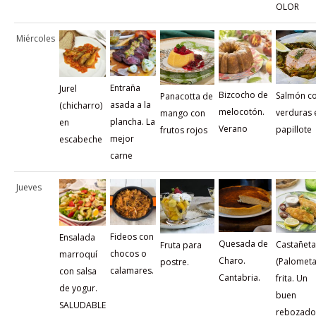
OLOR
Miércoles
Entraña
Jurel
Bizcocho de
Salmón c
Panacotta de
asada a la
(chicharro)
melocotón.
verduras 
mango con
plancha. La
en
Verano
papillote
frutos rojos
mejor
escabeche
carne
Jueves
Fideos con
Ensalada
Quesada de
Castañeta
Fruta para
chocos o
marroquí
Charo.
(Palometa
postre.
calamares.
con salsa
Cantabria.
frita. Un
de yogur.
buen
SALUDABLE
rebozado