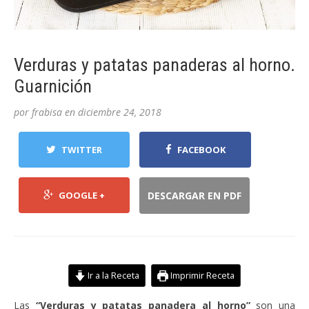
Verduras y patatas panaderas al horno.
Guarnición
por
frabisa
en
diciembre 24, 2018
TWITTER
FACEBOOK
GOOGLE +
DESCARGAR EN PDF
Ir a la Receta
Imprimir Receta
Las
“Verduras y patatas panadera al horno”
son una