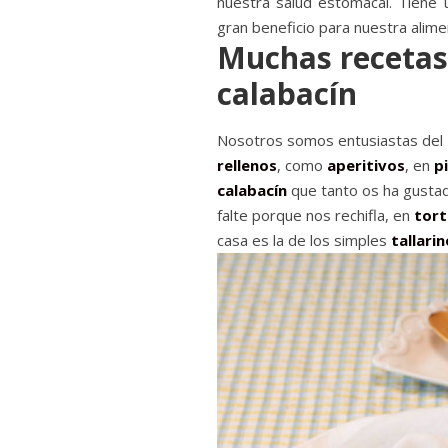
nuestra salud estomacal. Tiene 
gran beneficio para nuestra alime
Muchas recetas
calabacín
Nosotros somos entusiastas del
rellenos
, como
aperitivos
, en
p
calabacín
que tanto os ha gusta
falte porque nos rechifla, en
torti
casa es la de los simples
tallarin