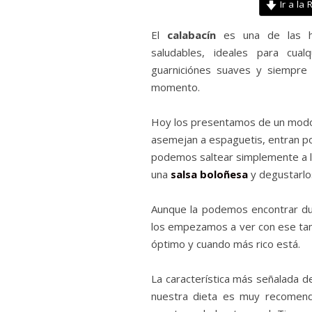
Ir a la 
El
calabacín
es una de las hor
saludables, ideales para cual
guarniciónes suaves y siempre
momento.
Hoy los presentamos de un modo a
asemejan a espaguetis, entran po
podemos saltear simplemente a l
una
salsa boloñesa
y degustarlos
Aunque la podemos encontrar du
los empezamos a ver con ese tam
óptimo y cuando más rico está.
La característica más señalada de
nuestra dieta es muy recomend