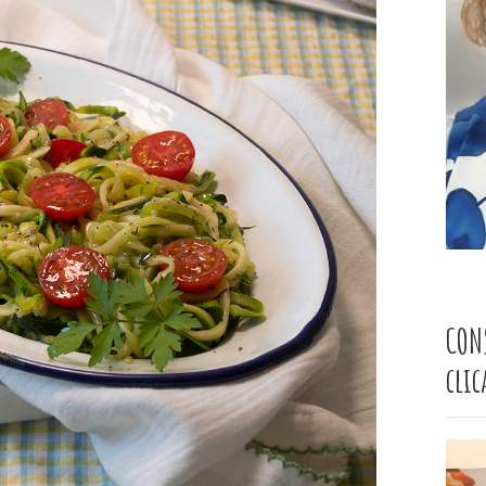
CON
cli