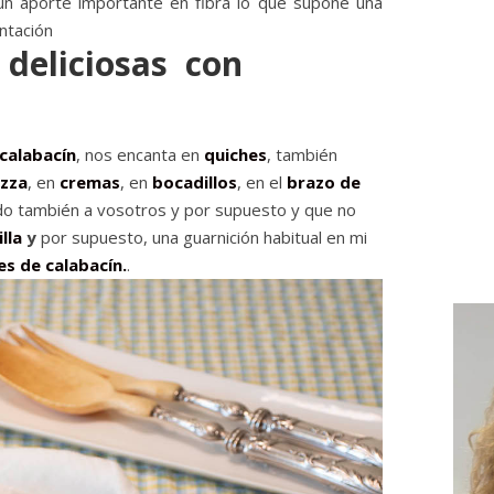
un aporte importante en fibra lo que supone una
ntación
 deliciosas con
calabacín
, nos encanta en
quiches
, también
izza
, en
cremas
, en
bocadillos
, en el
brazo de
do también a vosotros y por supuesto y que no
lla
y
por supuesto, una guarnición habitual en mi
es de calabacín.
.