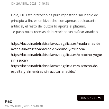
ON
26 ABRIL, 2023 17:49:58
Hola, Lu. Este bizcocho es pura repostería saludable de
principio a fin, es un bizcocho con apenas edulcorante
artificial, el resto del dulzor lo aporta el plátano.
Te paso otras recetas de bizcochos sin azúcar añadido
https://lacocinadefrabisa.lavozdegalicia.es/madalenas-de-
avena-sin-azucar-anadido-en-horno-y-freidora/
https://lacocinadefrabisa.lavozdegalicia.es/bizcocho-yogur-
sin-azucar/
https://lacocinadefrabisa.lavozdegalicia.es/bizcocho-de-
espelta-y-almendras-sin-azucar-anadido/
RESPONDER
Paz
ON
26 ABRIL, 2023 10:49:48