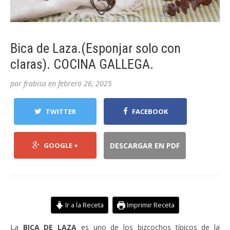
Bica de Laza.(Esponjar solo con
claras). COCINA GALLEGA.
por
frabisa
en
febrero 26, 2025
TWITTER
FACEBOOK
GOOGLE +
DESCARGAR EN PDF
Ir a la Receta
Imprimir Receta
La
BICA DE LAZA
es uno de los bizcochos típicos de la