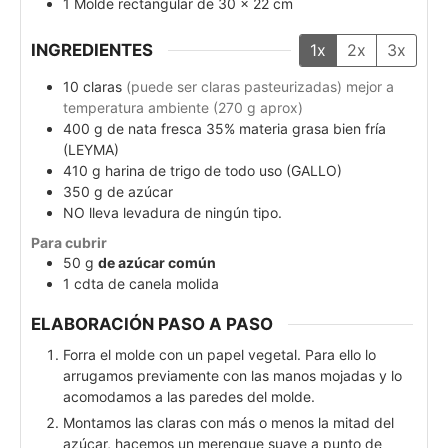
1 Molde rectangular de 30 x 22 cm
INGREDIENTES
1x
2x
3x
10
claras
(puede ser claras pasteurizadas) mejor a
temperatura ambiente (270 g aprox)
400
g
de nata fresca 35% materia grasa bien fría
(LEYMA)
410
g
harina de trigo de todo uso (GALLO)
350
g
de azúcar
NO lleva levadura de ningún tipo.
Para cubrir
50
g
de azúcar común
1
cdta
de canela molida
ELABORACIÓN PASO A PASO
Forra el molde con un papel vegetal. Para ello lo
arrugamos previamente con las manos mojadas y lo
acomodamos a las paredes del molde.
Montamos las claras con más o menos la mitad del
azúcar, hacemos un merengue suave a punto de