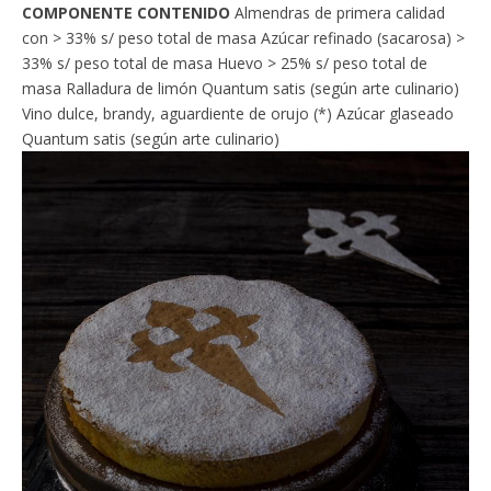
COMPONENTE CONTENIDO
Almendras de primera calidad
con > 33% s/ peso total de masa Azúcar refinado (sacarosa) >
33% s/ peso total de masa Huevo > 25% s/ peso total de
masa Ralladura de limón Quantum satis (según arte culinario)
Vino dulce, brandy, aguardiente de orujo (*) Azúcar glaseado
Quantum satis (según arte culinario)