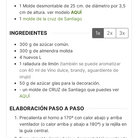
1 Molde desmontable de 25 cm. de diámetro por 3,5
cm de altura.
ver modelo
AQUÍ
1
molde de la cruz de Santiago
INGREDIENTES
1x
2x
3x
300
g
de azúcar común.
300
g
de almendra molida
4
huevos L
1
ralladura de limón
(también se puede aromatizar
con 40 ml de Vino dulce, brandy, aguardiente de
orujo)
50
g
de azúcar glas para la decoración.
- un molde de CRUZ de Santiago que puedes ver
AQUÍ
ELABORACIÓN PASO A PASO
Precalienta el horno a 170º con calor abajo y arriba
ventilador (o calor arriba y abajo a 180º) y la rejilla en
la guía central.