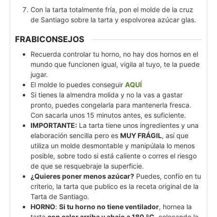
Con la tarta totalmente fría, pon el molde de la cruz
de Santiago sobre la tarta y espolvorea azúcar glas.
FRABICONSEJOS
Recuerda controlar tu horno, no hay dos hornos en el
mundo que funcionen igual, vigila al tuyo, te la puede
jugar.
El molde lo puedes conseguir
AQUÍ
Si tienes la almendra molida y no la vas a gastar
pronto, puedes congelarla para mantenerla fresca.
Con sacarla unos 15 minutos antes, es suficiente.
IMPORTANTE:
La tarta tiene unos ingredientes y una
elaboración sencilla pero es
MUY FRÁGIL
, así que
utiliza un molde desmontable y manipúlala lo menos
posible, sobre todo si está caliente o corres el riesgo
de que se resquebraje la superficie.
¿Quieres poner menos azúcar?
Puedes, confío en tu
criterio, la tarta que publico es la receta original de la
Tarta de Santiago.
HORNO
:
Si tu horno no tiene ventilador
, hornea la
tarta
con calor arriba y abajo a 180 ºC
, colocando la