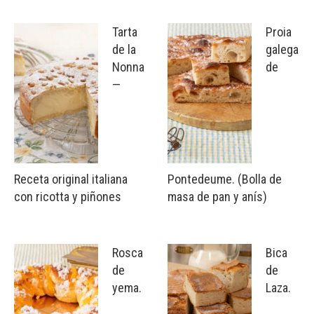
Tarta
Proia
de la
galega
Nonna
de
—
Receta original italiana
Pontedeume. (Bolla de
con ricotta y piñones
masa de pan y anís)
Rosca
Bica
de
de
yema.
Laza.