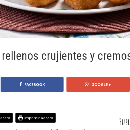
rellenos crujientes y cremo
FACEBOOK
GOOGLE +
Receta
Imprimir Receta
Publ