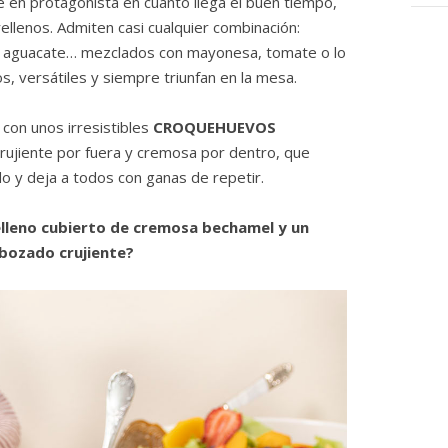
e en protagonista en cuanto llega el buen tiempo,
rellenos. Admiten casi cualquier combinación:
, aguacate… mezclados con mayonesa, tomate o lo
, versátiles y siempre triunfan en la mesa.
con unos irresistibles
CROQUEHUEVOS
 crujiente por fuera y cremosa por dentro, que
 y deja a todos con ganas de repetir.
elleno cubierto de cremosa bechamel y un
bozado crujiente?