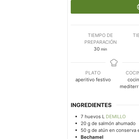
TIEMPO DE
TI
PREPARACIÓN
30
min
PLATO
COCI
aperitivo festivo
coci
mediter
INGREDIENTES
7
huevos L
DEMILLO
20
g
de salmón ahumado
50
g
de atún en conserva 
Bechamel