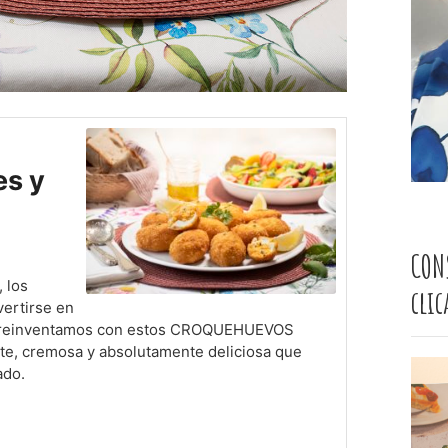
es y
CON
 los
cli
vertirse en
los reinventamos con estos CROQUEHUEVOS
te, cremosa y absolutamente deliciosa que
ado.