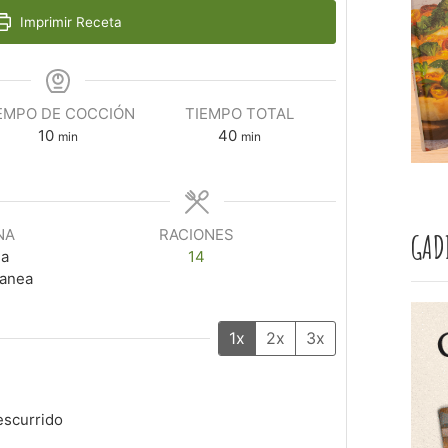
Imprimir Receta
EMPO DE COCCIÓN
TIEMPO TOTAL
10
40
min
min
NA
RACIONES
GAD
na
14
ranea
1x
2x
3x
escurrido