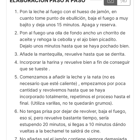
ELABORACIÓN PASO A PASO
Pon la leche al fuego con el hueso de jamón, en
cuanto tome punto de ebullición, baja el fuego a muy
bajito y deja unos 15 minutos. Apaga y reserva.
Pon al fuego una olla de fondo ancho un chorrito de
aceite y rehoga la cebolla y el ajo bien picadito.
Dejalo unos minutos hasta que se haya pochado bien.
Añade la mantequilla, revuelve hasta que se derrita.
Incorporar la harina y revuelve bien a fin de conseguir
que se tueste .
Comenzamos a añadir la leche y la nata (no es
necesario que esté caliente) , empezamos por poca
cantidad y revolvemos hasta que se haya
incorporado totalmente, repetimos el proceso hasta el
final. (Utiliza varillas, no te quedarán grumos).
No tengas prisa por dejar de revolver, baja el fuego,
eso sí, pero revuelve bastante tiempo, sería
estupendo 20 minutos, si llegas a 10 minutos dándo
vueltas a la bechamel te saldrá de cine.
No añadas sal el jamón contiene siempre demasiada