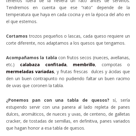
tenerlos fuera de la nevera un rato antes de servirlos.
Tendremos en cuenta que ese “rato” depende de la
temperatura que haya en cada cocina y en la época del año en
el que estemos.
Cortamos
trozos pequeños o lascas, cada queso requiere un
corte diferente, nos adaptamos a los quesos que tengamos.
Acompañamos la tabla
con frutos secos (nueces, avellanas,
etc.)
calabaza confitada
,
membrillo
, compotas o
mermeladas variadas
, y frutas frescas dulces y ácidas que
den un buen contrapunto no pudiendo faltar un buen racimo
de uvas que coronen la tabla.
¿Ponemos pan con una tabla de quesos?
sí, sería
estupendo servir con una panera al lado repleta de panes
dulces, aromáticos, de nueces y uvas, de centeno, de galletas
cracker, de tostadas de semillas, en definitiva, panes variados
que hagan honor a esa tabla de quesos.