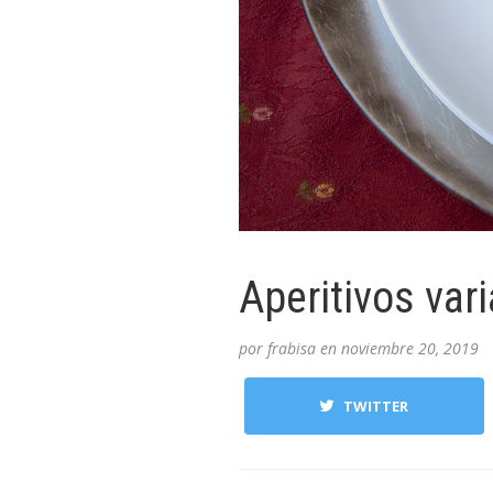
Aperitivos var
por
frabisa
en
noviembre 20, 2019
TWITTER