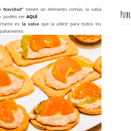
e Navidad”
tienen un elemento común, la salsa
Publ
e podéis ver
AQUÍ
.
ortante es
la salsa
que la utilicé para todos los
mpañamiento.