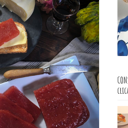
CON
cli