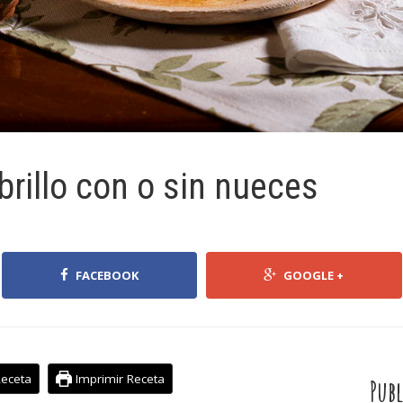
rillo con o sin nueces
FACEBOOK
GOOGLE +
Receta
Imprimir Receta
Publ