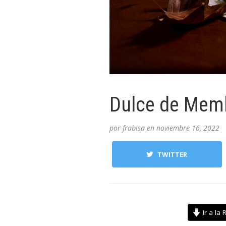
Dulce de Memb
por
frabisa
en
noviembre 16, 2022
TWITTER
Ir a la 