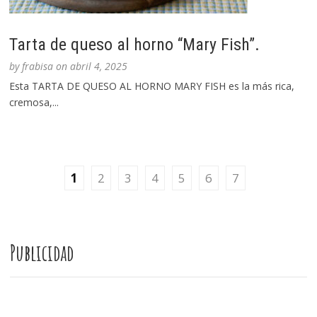
Tarta de queso al horno “Mary Fish”.
by
frabisa
on
abril 4, 2025
Esta TARTA DE QUESO AL HORNO MARY FISH es la más rica,
cremosa,...
1
2
3
4
5
6
7
Publicidad