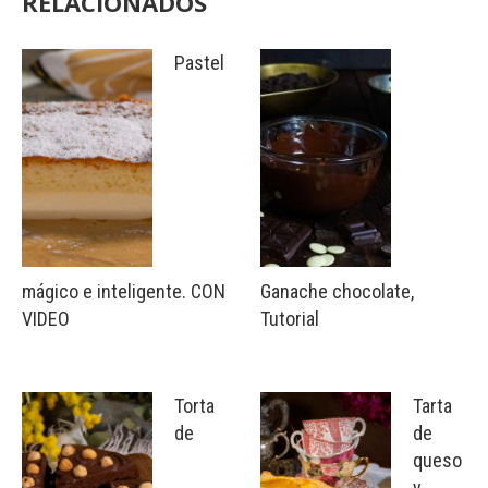
RELACIONADOS
Pastel
mágico e inteligente. CON
Ganache chocolate,
VIDEO
Tutorial
Torta
Tarta
de
de
queso
y