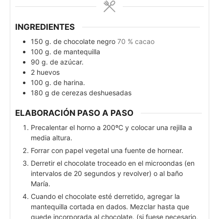
INGREDIENTES
150
g.
de chocolate negro
70 % cacao
100
g.
de mantequilla
90
g.
de azúcar.
2
huevos
100
g.
de harina.
180
g
de cerezas deshuesadas
ELABORACIÓN PASO A PASO
Precalentar el horno a 200ºC y colocar una rejilla a
media altura.
Forrar con papel vegetal una fuente de hornear.
Derretir el chocolate troceado en el microondas (en
intervalos de 20 segundos y revolver) o al baño
María.
Cuando el chocolate esté derretido, agregar la
mantequilla cortada en dados. Mezclar hasta que
quede incorporada al chocolate. (si fuese necesario,