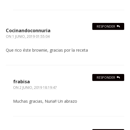
RESPONDER
Cocinandoconnuria
ON
1 JUNIO, 2019 01:55:04
Que rico éste brownie, gracias por la receta
RESPONDER
frabisa
ON
2 JUNIO, 2019 18:19:47
Muchas gracias, Nuria!! Un abrazo