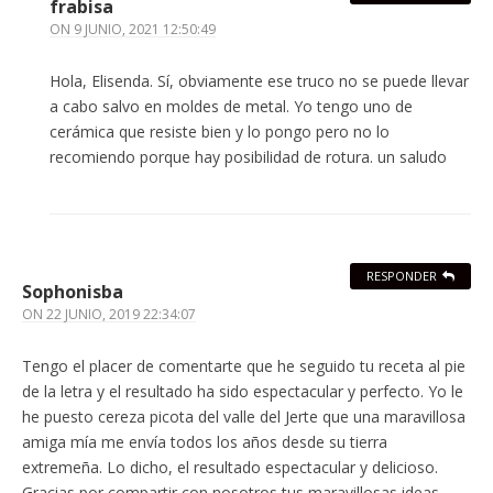
frabisa
ON
9 JUNIO, 2021 12:50:49
Hola, Elisenda. Sí, obviamente ese truco no se puede llevar
a cabo salvo en moldes de metal. Yo tengo uno de
cerámica que resiste bien y lo pongo pero no lo
recomiendo porque hay posibilidad de rotura. un saludo
RESPONDER
Sophonisba
ON
22 JUNIO, 2019 22:34:07
Tengo el placer de comentarte que he seguido tu receta al pie
de la letra y el resultado ha sido espectacular y perfecto. Yo le
he puesto cereza picota del valle del Jerte que una maravillosa
amiga mía me envía todos los años desde su tierra
extremeña. Lo dicho, el resultado espectacular y delicioso.
Gracias por compartir con nosotros tus maravillosas ideas