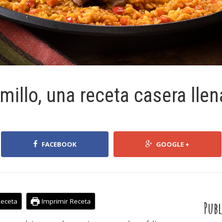
millo, una receta casera llen
FACEBOOK
GOOGLE +
Receta
Imprimir Receta
Publ