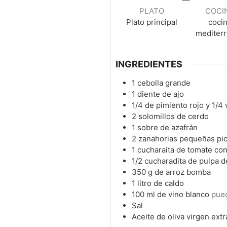
PLATO
COCI
Plato principal
coci
mediter
INGREDIENTES
1
cebolla grande
1
diente de ajo
1/4
de pimiento rojo y 1/4
2
solomillos de cerdo
1
sobre de azafrán
2
zanahorias pequeñas pic
1
cucharaita de tomate co
1/2
cucharadita de pulpa d
350
g
de arroz bomba
1
litro de caldo
100
ml
de vino blanco
pued
Sal
Aceite de oliva virgen extr