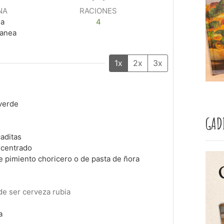
NA
RACIONES
na
4
ranea
1x
2x
3x
 verde
GAD
aditas
ncentrado
e pimiento choricero o de pasta de ñora
e ser cerveza rubia
a