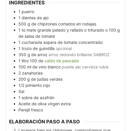
INGREDIENTES
1
puerro
1
dientes de ajo
500
g
de chipirones cortados en rodajas
1 to
mate grande pelado y rallado o triturado o 100 g
de salsa de tomate
1
cucharada sopera de tomate concentrado
1
trozo de guindilla
opcional
350
g
de arroz
arroz redondo brillante SABROZ
1
litro 100 de
caldo de pescado
100
ml
de vino blanco
puede ser cerveza rubia
2
zanahorias
200
g
de judías verdes
1/2
pimiento rojo
Sal
1
sobre de azafrán
Aceite de oliva virgen extra
Perejil fresco
ELABORACIÓN PASO A PASO
Lavamos bien los chipirones, comprobamos que