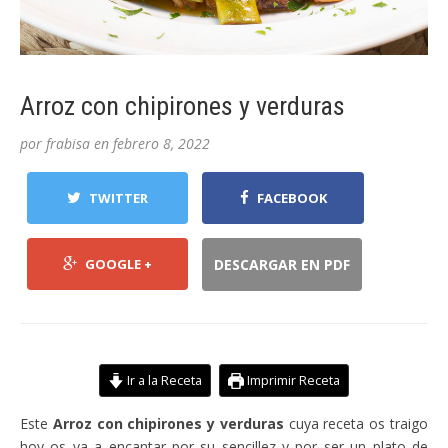
Arroz con chipirones y verduras
por
frabisa
en
febrero 8, 2022
TWITTER
FACEBOOK
GOOGLE +
DESCARGAR EN PDF
Ir a la Receta
Imprimir Receta
Este
Arroz con chipirones y verduras
cuya receta os traigo
hoy os va a encantar por su sencillez y por ser un plato de