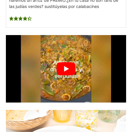
haremos un arroz de PREMIO.
¿En tu casa no son fans de
las judías verdes? sustitúyelas por calabacínes