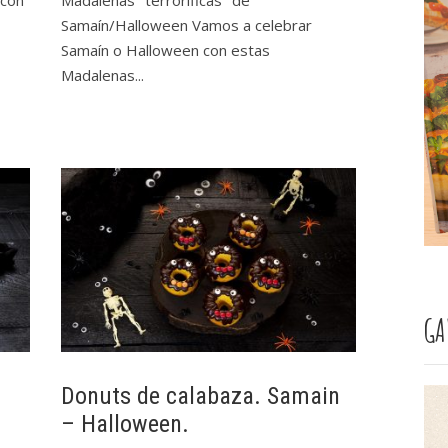
 con
Madalenas "terroríficas" de
Samaín/Halloween Vamos a celebrar
Samaín o Halloween con estas
Madalenas...
GA
Donuts de calabaza. Samain
– Halloween.