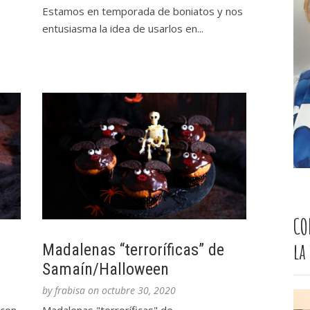
Estamos en temporada de boniatos y nos
entusiasma la idea de usarlos en...
CO
la
Madalenas “terroríficas” de
Samaín/Halloween
by
frabisa
on
octubre 30, 2020