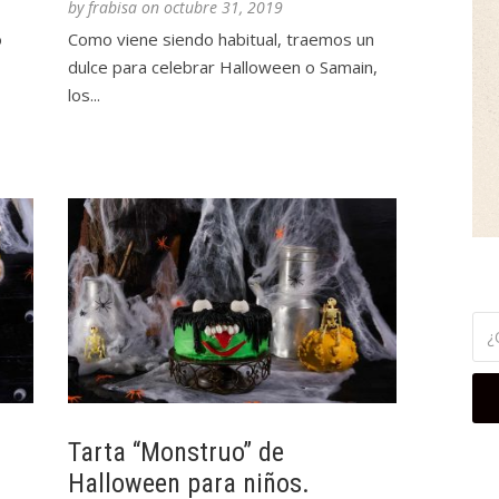
by
frabisa
on
octubre 31, 2019
o
Como viene siendo habitual, traemos un
dulce para celebrar Halloween o Samain,
los...
Tarta “Monstruo” de
Halloween para niños.