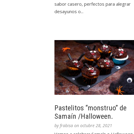
sabor casero, perfectos para alegrar
desayunos o...
Pastelitos “monstruo” de
Samaín /Halloween.
by
frabisa
on
octubre 28, 2021