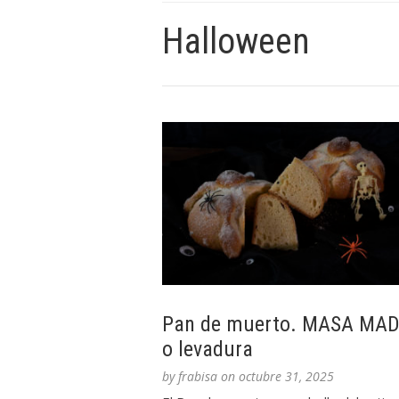
Halloween
Pan de muerto. MASA MA
o levadura
by
frabisa
on
octubre 31, 2025