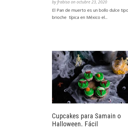
by
frabisa
on
octubre 23, 2020
El Pan de muerto es un bollo dulce tip
brioche típica en México el...
Cupcakes para Samain o
Halloween. Fácil