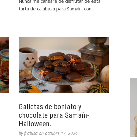
o
Nunca me cansaré de disfrutar de esta
tarta de calabaza para Samaín, con...
Galletas de boniato y
chocolate para Samaín-
Halloween.
by
frabisa
on
octubre 17, 2024