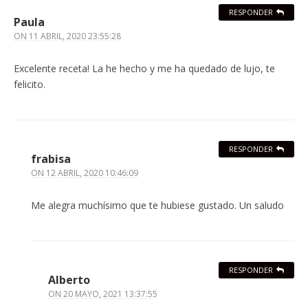
RESPONDER
Paula
ON
11 ABRIL, 2020 23:55:28
Excelente receta! La he hecho y me ha quedado de lujo, te
felicito.
RESPONDER
frabisa
ON
12 ABRIL, 2020 10:46:09
Me alegra muchísimo que te hubiese gustado. Un saludo
RESPONDER
Alberto
ON
20 MAYO, 2021 13:37:55