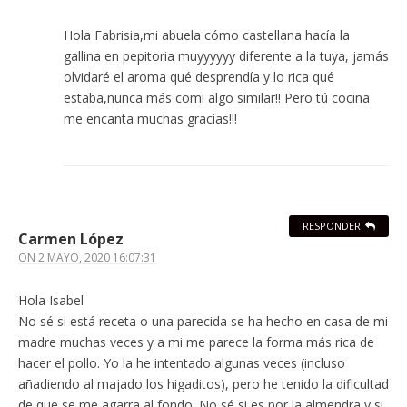
Hola Fabrisia,mi abuela cómo castellana hacía la
gallina en pepitoria muyyyyyy diferente a la tuya, jamás
olvidaré el aroma qué desprendía y lo rica qué
estaba,nunca más comi algo similar!! Pero tú cocina
me encanta muchas gracias!!!
RESPONDER
Carmen López
ON
2 MAYO, 2020 16:07:31
Hola Isabel
No sé si está receta o una parecida se ha hecho en casa de mi
madre muchas veces y a mi me parece la forma más rica de
hacer el pollo. Yo la he intentado algunas veces (incluso
añadiendo al majado los higaditos), pero he tenido la dificultad
de que se me agarra al fondo. No sé si es por la almendra y si