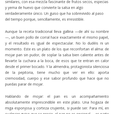
similares, con esa mezcla fascinante de frutos secos, especias
y yema de huevo que convierte la salsa en algo
verdaderamente único. Un guiso que ha sobrevivido al paso
del tiempo porque, sencillamente, es irresistible.
Aunque la receta tradicional lleva gallina —de ahí su nombre
—, un buen pollo de corral hace exactamente el mismo papel,
y el resultado es igual de espectacular. No lo dudéis ni un
momento. Este es un plato de los que reconfortan el alma: de
mojar pan sin pudor, de soplar la salsa bien caliente antes de
llevarte la cuchara a la boca, de esos que te entran en calor
desde el primer bocado. Y la almendra, protagonista silenciosa
de la pepitoria, tiene mucho que ver en ello: aporta
cremosidad, cuerpo y ese sabor profundo que hace que no
puedas parar de mojar.
Hablando de mojar: el pan es un acompañamiento
absolutamente imprescindible en este plato. Una hogaza de
miga esponjosa y corteza crujiente, si puede ser. Para mí, en
cualquier guiso que se precie, el pan no es opcional —es parte