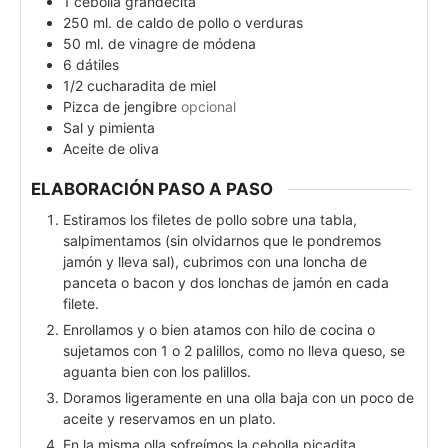
1
cebolla grandecita
250
ml.
de caldo de pollo o verduras
50
ml.
de vinagre de módena
6
dátiles
1/2
cucharadita de miel
Pizca de jengibre
opcional
Sal y pimienta
Aceite de oliva
ELABORACIÓN PASO A PASO
Estiramos los filetes de pollo sobre una tabla,
salpimentamos (sin olvidarnos que le pondremos
jamón y lleva sal), cubrimos con una loncha de
panceta o bacon y dos lonchas de jamón en cada
filete.
Enrollamos y o bien atamos con hilo de cocina o
sujetamos con 1 o 2 palillos, como no lleva queso, se
aguanta bien con los palillos.
Doramos ligeramente en una olla baja con un poco de
aceite y reservamos en un plato.
En la misma olla sofreímos la cebolla picadita,