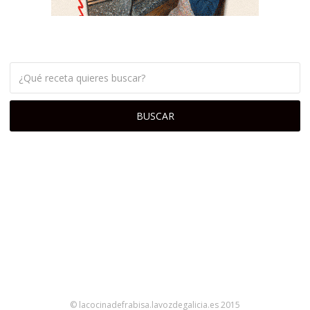
© lacocinadefrabisa.lavozdegalicia.es 2015