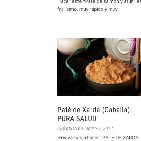
Hacer este "Paté de salmón y atún" e
facilísimo, muy rápido y muy...
Paté de Xarda (Caballa).
PURA SALUD
by
frabisa
on
marzo 3, 2014
Hoy vamos a hacer "PATÉ DE XARDA