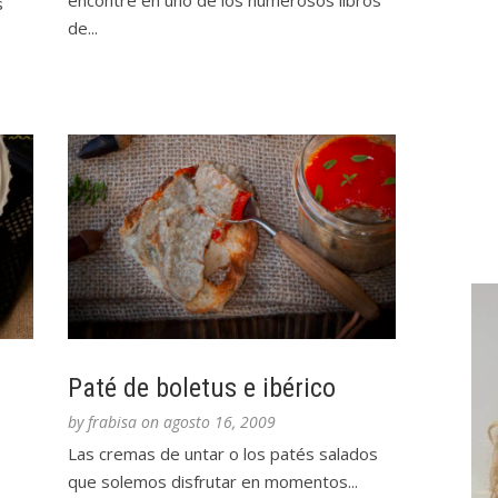
encontré en uno de los numerosos libros
s
de...
Paté de boletus e ibérico
by
frabisa
on
agosto 16, 2009
Las cremas de untar o los patés salados
que solemos disfrutar en momentos...