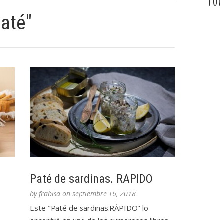
Pu
até"
Paté de sardinas. RAPIDO
by
frabisa
on
septiembre 16, 2018
Este "Paté de sardinas.RÁPIDO" lo