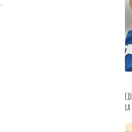
..
CO
la