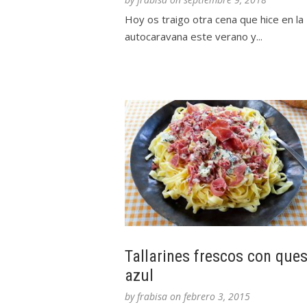
Hoy os traigo otra cena que hice en la
autocaravana este verano y...
Tallarines frescos con que
azul
by
frabisa
on
febrero 3, 2015