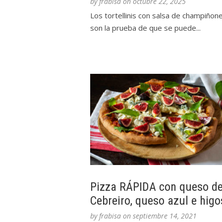
by
frabisa
on
octubre 22, 2025
Los tortellinis con salsa de champiñon
son la prueba de que se puede...
Pizza RÁPIDA con queso d
Cebreiro, queso azul e higo
by
frabisa
on
septiembre 14, 2021