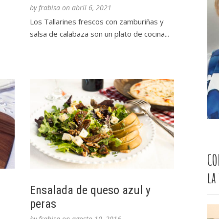
by
frabisa
on
abril 6, 2021
Los Tallarines frescos con zamburiñas y
salsa de calabaza son un plato de cocina...
CO
la
Ensalada de queso azul y
peras
by
frabisa
on
agosto 10, 2016