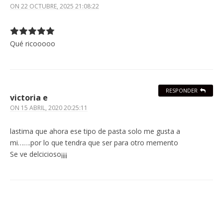
ON
22 OCTUBRE, 2025 21:08:22
Qué ricooooo
RESPONDER
victoria e
ON
15 ABRIL, 2020 20:25:11
lastima que ahora ese tipo de pasta solo me gusta a
mi…….por lo que tendra que ser para otro memento
Se ve delcicioso¡¡¡¡