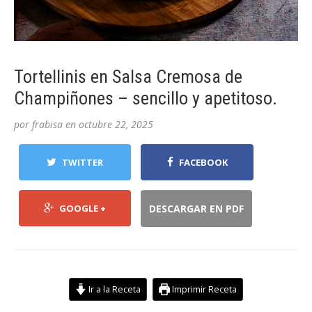
Tortellinis en Salsa Cremosa de
Champiñones – sencillo y apetitoso.
por
frabisa
en
octubre 22, 2025
TWITTER
FACEBOOK
GOOGLE +
DESCARGAR EN PDF
Ir a la Receta
Imprimir Receta