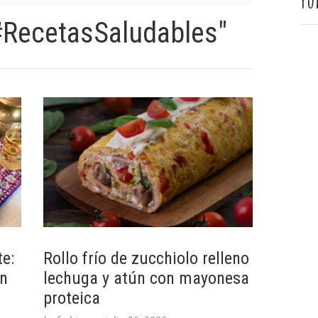
Pu
#RecetasSaludables"
e:
Rollo frío de zucchiolo relleno
un
lechuga y atún con mayonesa
proteica