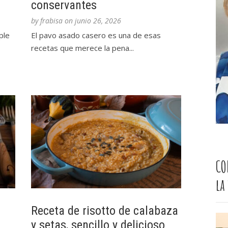
conservantes
by
frabisa
on
junio 26, 2026
ple
El pavo asado casero es una de esas
recetas que merece la pena...
CO
la
Receta de risotto de calabaza
y setas, sencillo y delicioso