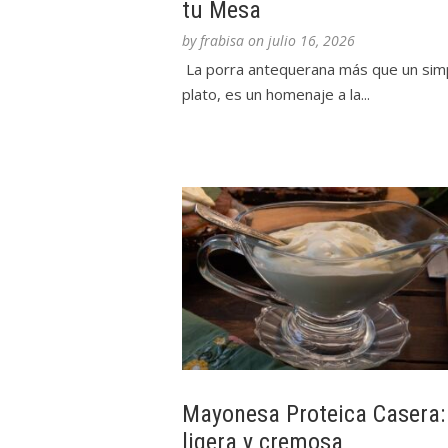
tu Mesa
by
frabisa
on
julio 16, 2026
La porra antequerana más que un sim
plato, es un homenaje a la...
Mayonesa Proteica Casera:
ligera y cremosa