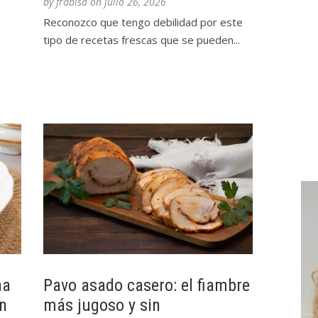
by
frabisa
on
julio 26, 2026
Reconozco que tengo debilidad por este
tipo de recetas frescas que se pueden...
na
Pavo asado casero: el fiambre
en
más jugoso y sin