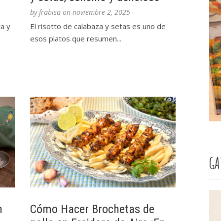
by
frabisa
on
noviembre 2, 2025
a y
El risotto de calabaza y setas es uno de
esos platos que resumen...
GA
n
Cómo Hacer Brochetas de