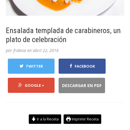
Ensalada templada de carabineros, un
plato de celebración
por
frabisa
en
abril 22, 2016
TWITTER
FACEBOOK
GOOGLE +
DESCARGAR EN PDF
Ir a la Receta
Imprimir Receta