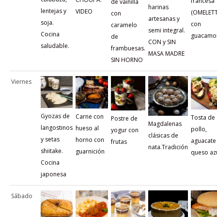
francesa
de vainilla
harinas
lentejas y
VIDEO
(OMELETT
con
artesanas y
soja.
con
caramelo
semi integral.
Cocina
guacamo
de
CON y SIN
saludable.
frambuesas.
MASA MADRE
SIN HORNO
Viernes
Gyozas de
Carne con
Tosta de
Postre de
Magdalenas
langostinos
hueso al
pollo,
yogur con
clásicas de
y setas
horno con
aguacate
frutas
nata.Tradición
shiitake.
guarnición
queso az
Cocina
japonesa
Sábado