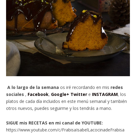
A lo largo de la semana
os iré recordando en mis
redes
sociales
,
Facebook
,
Google+
Twitter
e
INSTAGRAM
, los
platos de cada día incluidos en este menú semanal y también
otros nuevos, puedes seguirme y los tendrás a mano.
SIGUE mis RECETAS en mi canal de YOUTUBE:
https://www.youtube.com/c/FrabisaIsabelLacocinadeFrabisa