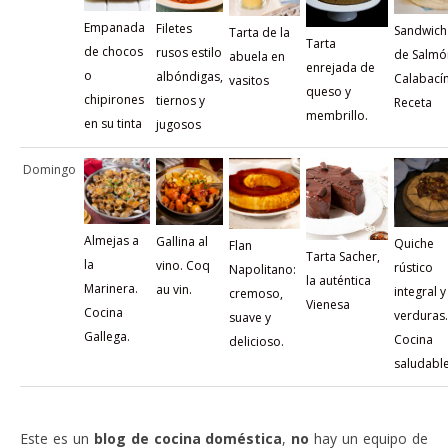
Empanada
Filetes
Sandwich
Tarta de la
Tarta
de chocos
rusos estilo
de Salmó
abuela en
enrejada de
o
albóndigas,
Calabacín
vasitos
queso y
chipirones
tiernos y
Receta
membrillo.
en su tinta
jugosos
Domingo
Almejas a
Gallina al
Quiche
Flan
Tarta Sacher,
la
vino. Coq
rústico
Napolitano:
la auténtica
Marinera.
au vin.
integral y
cremoso,
Vienesa
Cocina
verduras.
suave y
Gallega.
Cocina
delicioso.
saludable
Este es un
blog de cocina doméstica
,
no
hay un equipo de