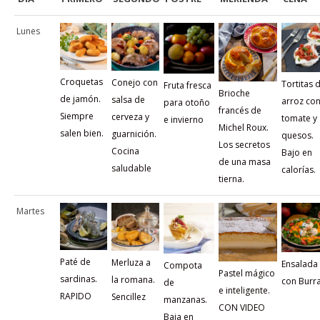
Lunes
Croquetas
Conejo con
Tortitas 
Fruta fresca
Brioche
de jamón.
salsa de
arroz co
para otoño
francés de
Siempre
cerveza y
tomate y
e invierno
Michel Roux.
salen bien.
guarnición.
quesos.
Los secretos
Cocina
Bajo en
de una masa
saludable
calorías.
tierna.
Martes
Paté de
Merluza a
Ensalada
Compota
Pastel mágico
sardinas.
la romana.
con Burr
de
e inteligente.
RAPIDO
Sencillez
manzanas.
CON VIDEO
Baja en