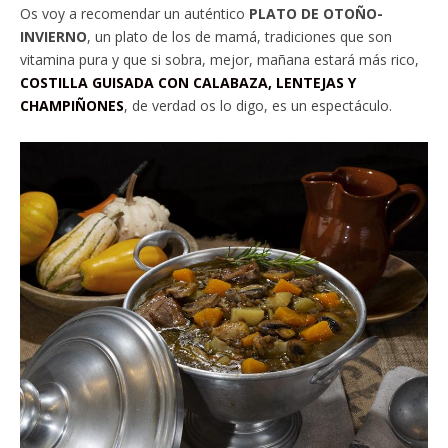
Os voy a recomendar un auténtico
PLATO DE OTOÑO-
INVIERNO
, un plato de los de mamá, tradiciones que son
vitamina pura y que si sobra, mejor, mañana estará más rico,
COSTILLA GUISADA CON CALABAZA, LENTEJAS Y
CHAMPIÑONES
, de verdad os lo digo, es un espectáculo.