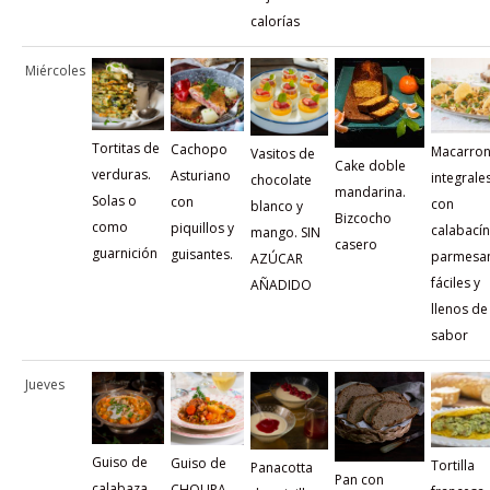
calorías
Miércoles
Tortitas de
Cachopo
Macarro
Vasitos de
Cake doble
verduras.
Asturiano
integrale
chocolate
mandarina.
Solas o
con
con
blanco y
Bizcocho
como
piquillos y
calabacín
mango. SIN
casero
guarnición
guisantes.
parmesa
AZÚCAR
fáciles y
AÑADIDO
llenos de
sabor
Jueves
Guiso de
Guiso de
Tortilla
Panacotta
Pan con
calabaza,
CHOUPA.