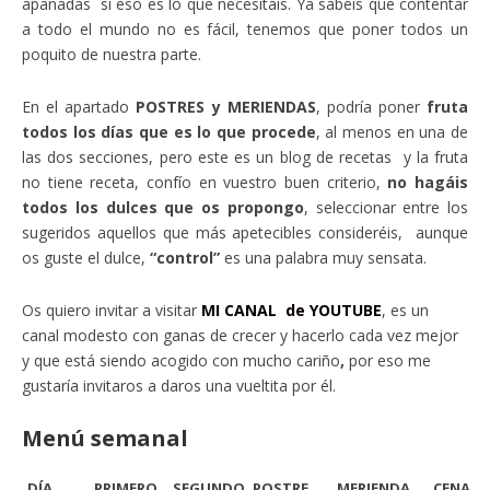
apañadas si eso es lo que necesitáis. Ya sabéis que contentar
a todo el mundo no es fácil, tenemos que poner todos un
poquito de nuestra parte.
En el apartado
POSTRES y MERIENDAS
, podría poner
fruta
todos los días que es lo que procede
, al menos en una de
las dos secciones, pero este es un blog de recetas y la fruta
no tiene receta, confío en vuestro buen criterio,
no hagáis
todos los dulces que os propongo
, seleccionar entre los
sugeridos aquellos que más apetecibles consideréis, aunque
os guste el dulce,
“control”
es una palabra muy sensata.
Os quiero invitar a visitar
MI CANAL de YOUTUBE
, es un
canal modesto con ganas de crecer y hacerlo cada vez mejor
y que está siendo acogido con mucho cariño
,
por eso me
gustaría invitaros a daros una vueltita por él.
Menú semanal
DÍA
PRIMERO
SEGUNDO
POSTRE
MERIENDA
CENA