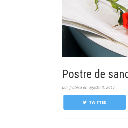
Postre de sand
por
frabisa
en
agosto 3, 2017
TWITTER