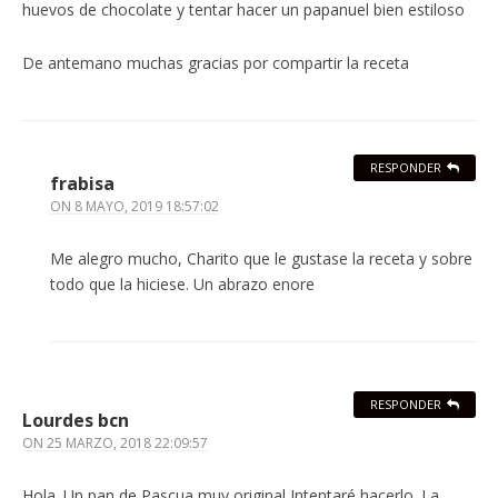
huevos de chocolate y tentar hacer un papanuel bien estiloso
De antemano muchas gracias por compartir la receta
RESPONDER
frabisa
ON
8 MAYO, 2019 18:57:02
Me alegro mucho, Charito que le gustase la receta y sobre
todo que la hiciese. Un abrazo enore
RESPONDER
Lourdes bcn
ON
25 MARZO, 2018 22:09:57
Hola. Un pan de Pascua muy original Intentaré hacerlo. La