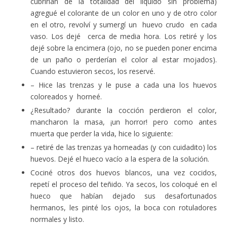
cubrirían de la totalidad del líquido sin problema)
agregué el colorante de un color en uno y de otro color
en el otro, revolví y sumergí un huevo crudo en cada
vaso. Los dejé cerca de media hora. Los retiré y los
dejé sobre la encimera (ojo, no se pueden poner encima
de un paño o perderían el color al estar mojados).
Cuando estuvieron secos, los reservé.
– Hice las trenzas y le puse a cada una los huevos
coloreados y horneé.
¿Resultado? durante la cocción perdieron el color,
mancharon la masa, ¡un horror! pero como antes
muerta que perder la vida, hice lo siguiente:
– retiré de las trenzas ya horneadas (y con cuidadito) los
huevos. Dejé el hueco vacío a la espera de la solución.
Cociné otros dos huevos blancos, una vez cocidos,
repetí el proceso del teñido. Ya secos, los coloqué en el
hueco que habían dejado sus desafortunados
hermanos, les pinté los ojos, la boca con rotuladores
normales y listo.