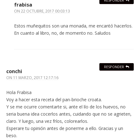
RESPONDER
frabisa
ON
22 OCTUBRE, 2017 00:03:13
Estos muñequitos son una monada, me encantó hacerlos.
En cuanto al libro, no, de momento no. Saludos
RESPONDER
conchi
ON
11 MARZO, 2017 12:17:16
Hola Frabisa
Voy a hacer esta receta del pan-brioche croata.
Y se me ocurre comentarte si, ante el lío de los huevos, no
seria buena idea cocerlos antes, cuidando que no se agrieten,
claro. Y luego, una vez fríos, colorearlos.
Esperare tu opinión antes de ponerme a ello. Gracias y un
beso.