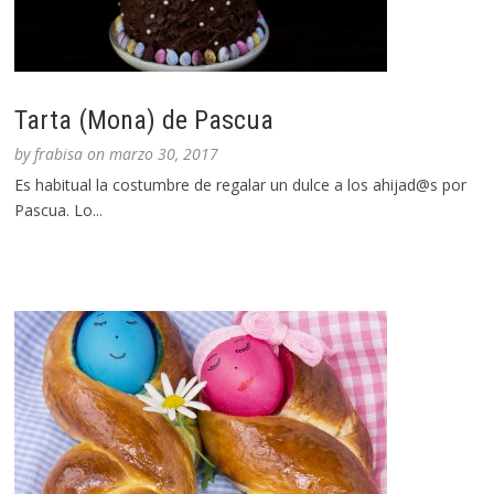
Tarta (Mona) de Pascua
by
frabisa
on
marzo 30, 2017
Es habitual la costumbre de regalar un dulce a los ahijad@s por
Pascua. Lo...