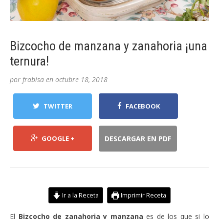
Bizcocho de manzana y zanahoria ¡una
ternura!
por
frabisa
en
octubre 18, 2018
TWITTER
FACEBOOK
GOOGLE +
DESCARGAR EN PDF
Ir a la Receta
Imprimir Receta
El
Bizcocho de zanahoria y manzana
es de los que si lo