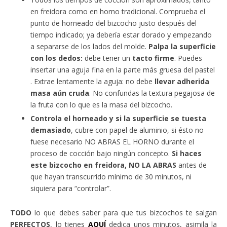
en freidora como en horno tradicional. Comprueba el
punto de horneado del bizcocho justo después del
tiempo indicado; ya debería estar dorado y empezando
a separarse de los lados del molde.
Palpa la superficie
con los dedos:
debe tener un
tacto firme
. Puedes
insertar una aguja fina en la parte más gruesa del pastel
. Extrae lentamente la aguja: no debe
llevar adherida
masa aún cruda
. No confundas la textura pegajosa de
la fruta con lo que es la masa del bizcocho.
Controla el horneado y si la superficie se tuesta
demasiado
, cubre con papel de aluminio, si ésto no
fuese necesario NO ABRAS EL HORNO durante el
proceso de cocción bajo ningún concepto.
Si haces
este bizcocho en freidora, NO LA ABRAS
antes de
que hayan transcurrido mínimo de 30 minutos, ni
siquiera para “controlar”.
TODO
lo que debes saber para que tus bizcochos te salgan
PERFECTOS
, lo tienes
AQUÍ
dedica unos minutos, asimila la