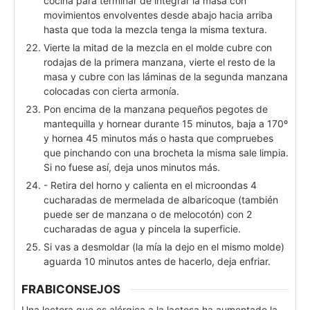
cocina para terminar de integrar la masa con
movimientos envolventes desde abajo hacia arriba
hasta que toda la mezcla tenga la misma textura.
Vierte la mitad de la mezcla en el molde cubre con
rodajas de la primera manzana, vierte el resto de la
masa y cubre con las láminas de la segunda manzana
colocadas con cierta armonía.
Pon encima de la manzana pequeños pegotes de
mantequilla y hornear durante 15 minutos, baja a 170º
y hornea 45 minutos más o hasta que compruebes
que pinchando con una brocheta la misma sale limpia.
Si no fuese así, deja unos minutos más.
- Retira del horno y calienta en el microondas 4
cucharadas de mermelada de albaricoque (también
puede ser de manzana o de melocotón) con 2
cucharadas de agua y pincela la superficie.
Si vas a desmoldar (la mía la dejo en el mismo molde)
aguarda 10 minutos antes de hacerlo, deja enfriar.
FRABICONSEJOS
Una lectora que es alérgica a la lactosa ha aumentado la