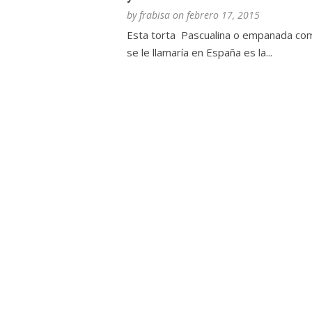
by
frabisa
on
febrero 17, 2015
Esta torta Pascualina o empanada co
se le llamaría en España es la...