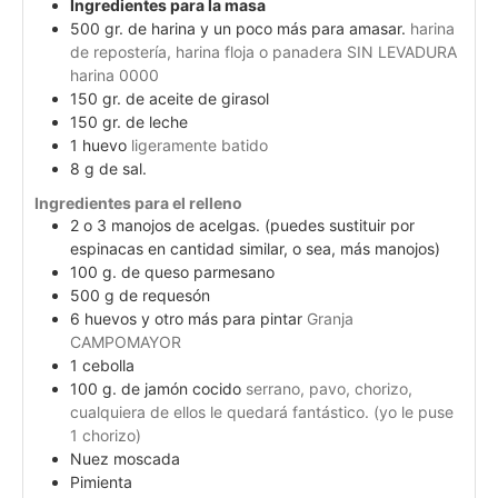
Ingredientes para la masa
500
gr.
de harina y un poco más para amasar.
harina
de repostería, harina floja o panadera SIN LEVADURA
harina 0000
150
gr.
de aceite de girasol
150
gr.
de leche
1
huevo
ligeramente batido
8
g
de sal.
Ingredientes para el relleno
2
o 3 manojos de acelgas. (puedes sustituir por
espinacas en cantidad similar, o sea, más manojos)
100
g.
de queso parmesano
500
g
de requesón
6
huevos y otro más para pintar
Granja
CAMPOMAYOR
1
cebolla
100
g.
de jamón cocido
serrano, pavo, chorizo,
cualquiera de ellos le quedará fantástico. (yo le puse
1 chorizo)
Nuez moscada
Pimienta