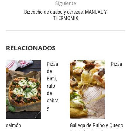
Siguiente
Bizcocho de queso y cerezas. MANUAL Y
THERMOMIX
RELACIONADOS
Pizza
Pizza
de
Bimi,
rulo
de
cabra
y
salmón
Gallega de Pulpo y Queso