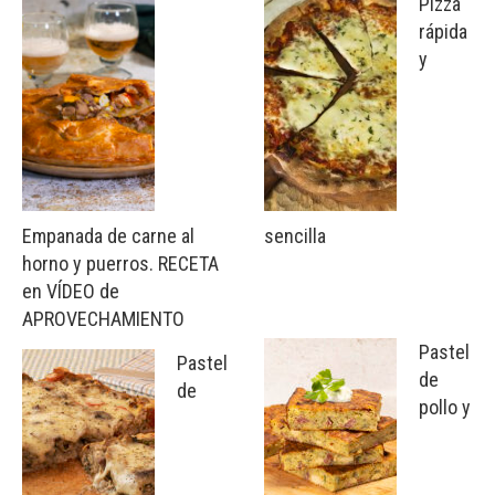
Pizza
rápida
y
Empanada de carne al
sencilla
horno y puerros. RECETA
en VÍDEO de
APROVECHAMIENTO
Pastel
Pastel
de
de
pollo y