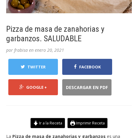
Pizza de masa de zanahorias y
garbanzos. SALUDABLE
por
frabisa
en
enero 20, 2021
TWITTER
FACEBOOK
GOOGLE +
DESCARGAR EN PDF
Ir a la Receta
Imprimir Receta
La
Pizza de masa de zanahorias y garbanzos
es una