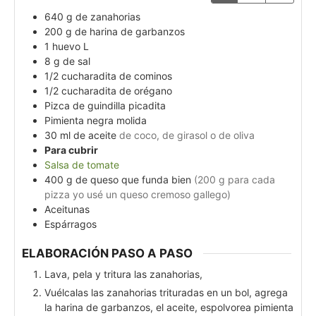
640
g
de zanahorias
200
g
de harina de garbanzos
1
huevo L
8
g
de sal
1/2
cucharadita de cominos
1/2
cucharadita de orégano
Pizca de guindilla picadita
Pimienta negra molida
30
ml
de aceite
de coco, de girasol o de oliva
Para cubrir
Salsa de tomate
400
g
de queso que funda bien
(200 g para cada
pizza yo usé un queso cremoso gallego)
Aceitunas
Espárragos
ELABORACIÓN PASO A PASO
Lava, pela y tritura las zanahorias,
Vuélcalas las zanahorias trituradas en un bol, agrega
la harina de garbanzos, el aceite, espolvorea pimienta