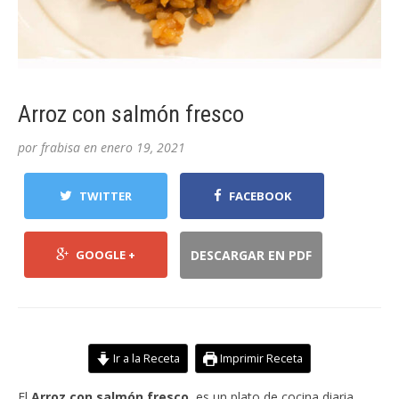
Arroz con salmón fresco
por
frabisa
en
enero 19, 2021
TWITTER
FACEBOOK
GOOGLE +
DESCARGAR EN PDF
Ir a la Receta
Imprimir Receta
El
Arroz con salmón fresco
es un plato de cocina diaria,