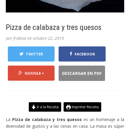
Pizza de calabaza y tres quesos
por
frabisa
en
octubre 22, 2019
TWITTER
FACEBOOK
GOOGLE +
DESCARGAR EN PDF
Ir a la Receta
Imprimir Receta
La
Pizza de calabaza y tres quesos
es un homenaje a la
diversidad de gustos y a las cenas en casa. La masa es súper