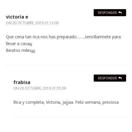
RESPONDER
victoria e
ON
20 OCTUBRE, 2019 21:12:00
Que cena tan rica nos has preparado……..sencillamnete para
llevar a casa¡¡¡
Besitos miles¡¡¡¡
RESPONDER
frabisa
ON
20 OCTUBRE, 2019 21:55:39
Rica y completa, Victoria, jajjaa. Feliz semana, preciosa