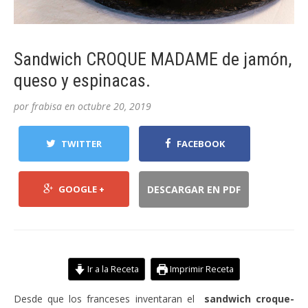
Sandwich CROQUE MADAME de jamón,
queso y espinacas.
por
frabisa
en
octubre 20, 2019
TWITTER
FACEBOOK
GOOGLE +
DESCARGAR EN PDF
Ir a la Receta
Imprimir Receta
Desde que los franceses inventaran el
sandwich croque-