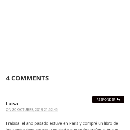
4 COMMENTS
RESPONDER
Luisa
ON
20 OCTUBRE, 2019 21:52:45
Frabisa, el año pasado estuve en París y compré un libro de
los sandwiches croque y es cierto que todos traían el huevo