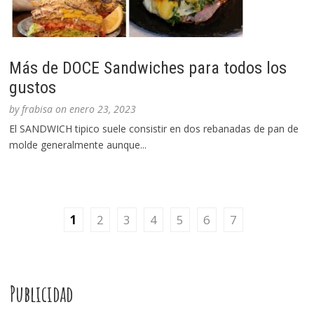
Más de DOCE Sandwiches para todos los
gustos
by
frabisa
on
enero 23, 2023
El SANDWICH tipico suele consistir en dos rebanadas de pan de
molde generalmente aunque...
1
2
3
4
5
6
7
Publicidad