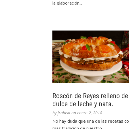
la elaboración...
Roscón de Reyes relleno de
dulce de leche y nata.
by
frabisa
on
enero 2, 2018
No hay duda que una de las recetas c
más tradición de nuestro...