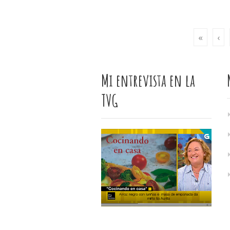
«
‹
Mi entrevista en la
TVG