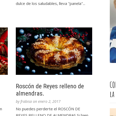
dulce de los saludables, lleva "panela"...
CO
Roscón de Reyes relleno de
la
almendras.
by
frabisa
on
enero 2, 2017
on
No puedes perderte el ROSCÓN DE
REYES RELLENO DE ALMENDRAS Si bien