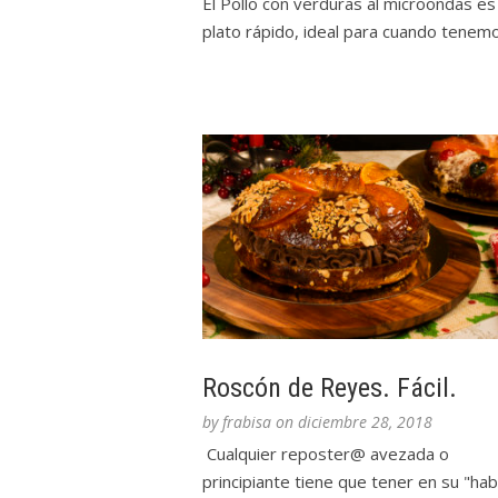
El Pollo con verduras al microondas es
plato rápido, ideal para cuando tenemos
Roscón de Reyes. Fácil.
by
frabisa
on
diciembre 28, 2018
Cualquier reposter@ avezada o
principiante tiene que tener en su "ha