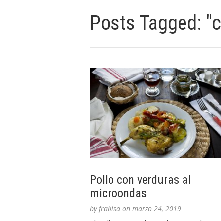
Posts Tagged: "
Pollo con verduras al
microondas
by
frabisa
on
marzo 24, 2019