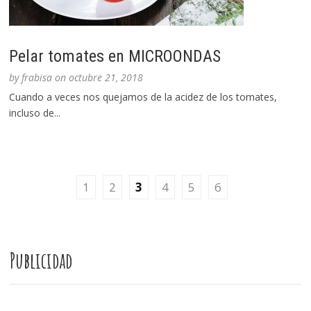
Pelar tomates en MICROONDAS
by
frabisa
on
octubre 21, 2018
Cuando a veces nos quejamos de la acidez de los tomates,
incluso de...
1
2
3
4
5
6
Publicidad