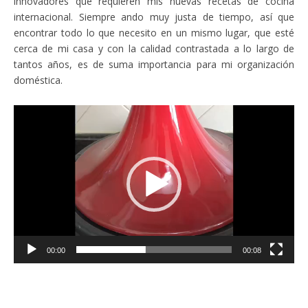
innovadores que requieren mis nuevas recetas de cocina
internacional. Siempre ando muy justa de tiempo, así que
encontrar todo lo que necesito en un mismo lugar, que esté
cerca de mi casa y con la calidad contrastada a lo largo de
tantos años, es de suma importancia para mi organización
doméstica.
Reproductor
de
vídeo
00:00
00:08