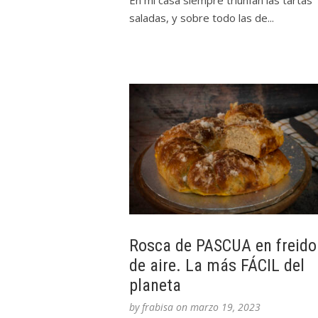
En mi casa siempre triunfan las tartas
saladas, y sobre todo las de...
Rosca de PASCUA en freido
de aire. La más FÁCIL del
planeta
by
frabisa
on
marzo 19, 2023