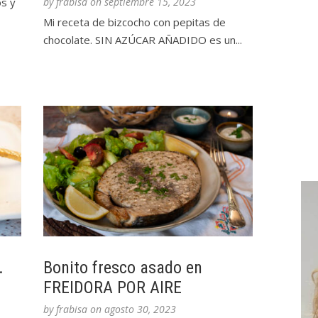
s y
by
frabisa
on
septiembre 15, 2023
Mi receta de bizcocho con pepitas de
chocolate. SIN AZÚCAR AÑADIDO es un...
.
Bonito fresco asado en
FREIDORA POR AIRE
by
frabisa
on
agosto 30, 2023