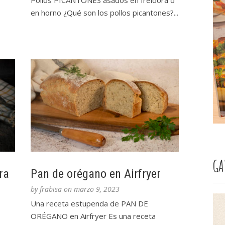
Pollos PICANTONES asados en freidora o
en horno ¿Qué son los pollos picantones?...
GA
ra
Pan de orégano en Airfryer
by
frabisa
on
marzo 9, 2023
Una receta estupenda de PAN DE
ORÉGANO en Airfryer Es una receta