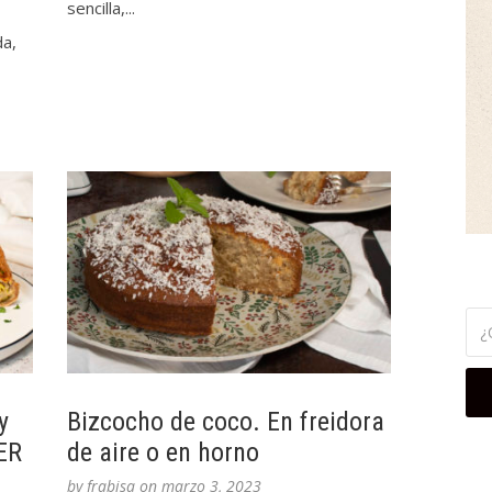
sencilla,...
a,
y
Bizcocho de coco. En freidora
ER
de aire o en horno
by
frabisa
on
marzo 3, 2023