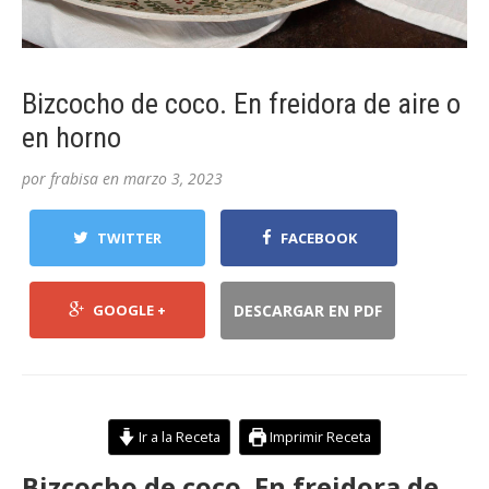
Bizcocho de coco. En freidora de aire o
en horno
por
frabisa
en
marzo 3, 2023
TWITTER
FACEBOOK
GOOGLE +
DESCARGAR EN PDF
Ir a la Receta
Imprimir Receta
Bizcocho de coco. En freidora de