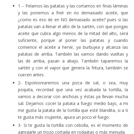
1 – Pelamos las patatas y las cortamos en finas láminas
y las ponemos a freír en no demasiado aceite, que
¿como es eso de en NO demasiado aceite? pues si las
patatas van a llenar el alto de la sartén, con que pongas
aceite que cubra algo menos de la mitad del alto, será
suficiente, porque al poner las patatas y cuando
comience el aceite a hervir, ya burbujea y alcanza las
patatas de arriba. También las vamos dando vueltas y
las de arriba, pasan a abajo. También taparemos la
sartén y con el vapor que genera la fritura, también se
cuecen antes.
2- Espolvorearemos una pizca de sal, o sea, muy
poquita, recordad que una vez acabada la tortilla, la
vamos a decorar con anchoas y éstas ya llevan mucha
sal. Dejamos cocer la patata a fuego medio bajo, a mi
me gusta la patata de la tortilla que esté blandita, si a ti
te gusta más crujiente, apura un poco el fuego.
3- Si te gusta la tortilla con cebolla, es el momento de
agregarle un trozo cortada en rodajitas o más menuda.