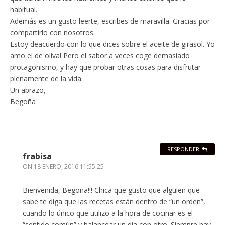
habitual.
Además es un gusto leerte, escribes de maravilla. Gracias por
compartirlo con nosotros.
Estoy deacuerdo con lo que dices sobre el aceite de girasol. Yo
amo el de oliva! Pero el sabor a veces coge demasiado
protagonismo, y hay que probar otras cosas para disfrutar
plenamente de la vida.
Un abrazo,
Begoña
RESPONDER
frabisa
ON
18 ENERO, 2016 11:55:25
Bienvenida, Begoña!!! Chica que gusto que alguien que
sabe te diga que las recetas están dentro de “un orden”,
cuando lo único que utilizo a la hora de cocinar es el
“sentido común” y balancear un día con otro. Siempre hay