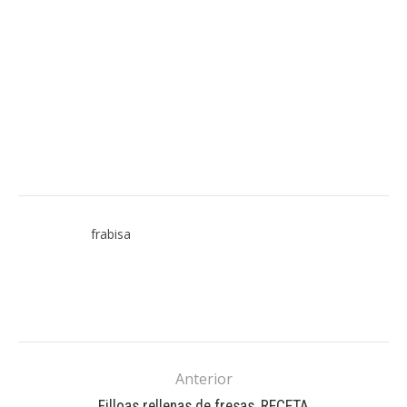
frabisa
Anterior
Filloas rellenas de fresas, RECETA